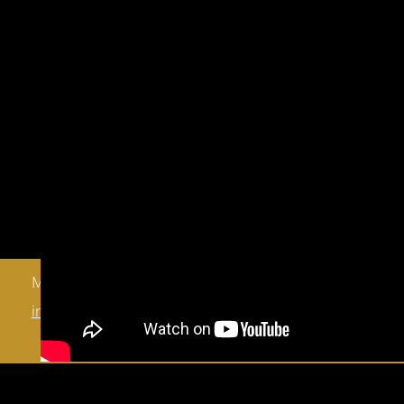
Manoir du Boscau |Prudhomat 46130 France |
info@huygenshuys.nl
| Tel: +33 (0)565 3849 91
| M: +31 (0) 6-10775752